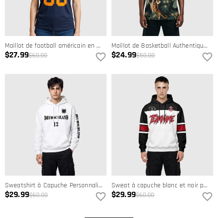
Maillot de football américain en maille bleu marine haut de gamme - Personnalisé pour les joueurs et les équipes
Maillot de Basketball Authentique Noir Noir-Vieil Or Design à Motif 3D Tigre et Paon Personnalisé
$27.99
$24.99
$60.00
$50.00
Sweatshirt à Capuche Personnalisé Aigle Deutschland avec Nom et Numéro
Sweat à capuche blanc et noir personnalisé - personnalisé pour les fans de Tampa Bay avec nom et numéro personnalisés
$29.99
$29.99
$60.00
$60.00