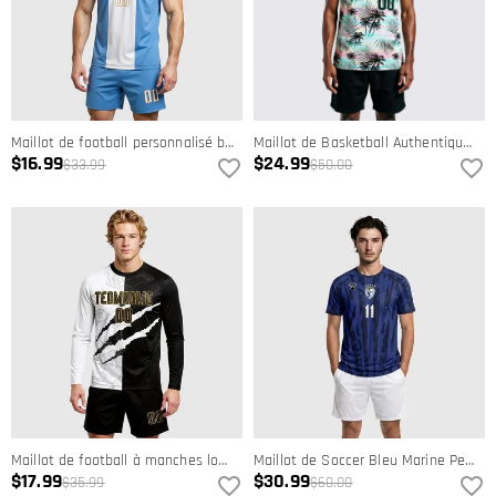
Maillot de football personnalisé bleu clair blanc-vieil or avec sublimation du drapeau argentin
Maillot de Basketball Authentique Noir Noir-Vert Kelly Design à Motif 3D Feuilles de Palmier Hawaii Tropical Personnalisé
$16.99
$24.99
$33.99
$50.00
Maillot de football à manches longues personnalisé avec motif graffiti et sublimation, tissu respirant pour les matchs scolaires
Maillot de Soccer Bleu Marine Personnalisé Inspiré par le Kit Extérieur du Brésil - Vêtements d'Équipe Personnalisés
$17.99
$30.99
$35.99
$60.00