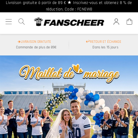
Livraison gratuite à partir de 89 € ★ Inscrivez-vous et obtenez 8 % de
réduction, Code : FCNEW8
5 % de réduction sur 2+ articles, CODE : FCB2 ◈ 10 % de réduction sur 10+
articles, CODE : FCB10
✈️LIVRAISON GRATUITE
↩️RETOUR ET ÉCHANGE
Commande de plus de 89€
Dans les 15 jours