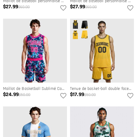
Maillot de baseball personnalisé Vintage Green Snake - Tenue d'équipe personnalisée avec numéro personnalisé
Maillot de baseball personnalisé Scarlet Red Lion Courage - Tenue de sport personnalisée avec numéro personnalisé
$27.99
$27.99
$60.00
$60.00
Maillot de Basketball Sublimé Col Rond Figure Rose-Bleu Clair Personnalisé
Tenue de basket-ball double face personnalisée par sublimation – Respirante et abordable pour les équipes scolaires et les matchs d'entraînement
$24.99
$17.99
$50.00
$50.00