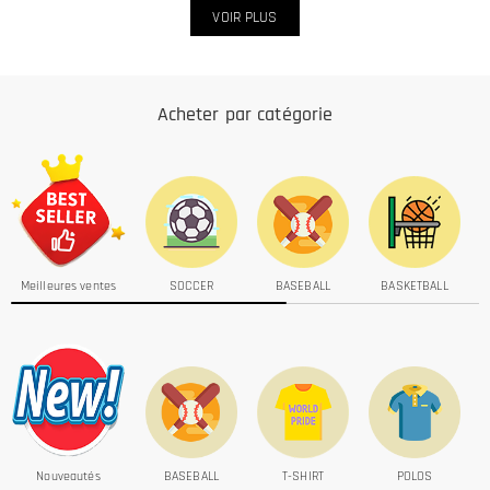
VOIR PLUS
Acheter par catégorie
Meilleures ventes
SOCCER
BASEBALL
BASKETBALL
S
Nouveautés
BASEBALL
T-SHIRT
POLOS