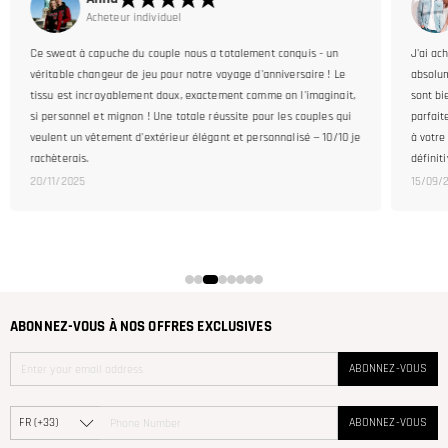
Acheteur individuel
 - un
J'ai acheté un jersey en surprise pour mon petit ami, et il l'a
e ! Le
absolument adoré ! La qualité est premium – la couture et le tissu
aginait,
sont bien meilleurs que ce à quoi je m'attendais. La taille était
ples qui
parfaite dès le déballage (j'ai deviné sa taille correctement grâce
 10/10 je
à votre tableau des tailles clair !). Un vrai bon plan. Je reviendrai
définitivement faire mes achats ici !
15/09/2025
ABONNEZ-VOUS À NOS OFFRES EXCLUSIVES
ABONNEZ-VOUS
ABONNEZ-VOUS